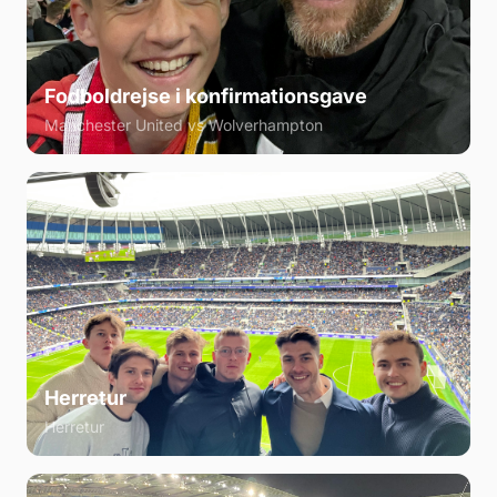
Fodboldrejse i konfirmationsgave
Manchester United vs Wolverhampton
Herretur
Herretur