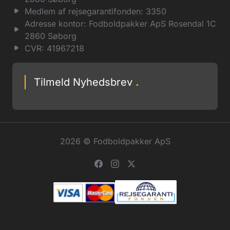
Medlem af rejsegarantifonden: 3350
Adresse kontor: Fodboldpakker ApS Rosendal 1C
2860 Søborg
CVR: 41967218
Tilmeld Nyhedsbrev
.
2026 © Fodboldpakker ApS