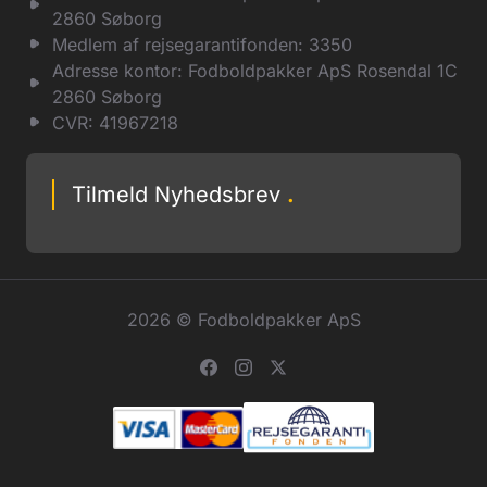
2860 Søborg
Medlem af rejsegarantifonden: 3350
Adresse kontor: Fodboldpakker ApS Rosendal 1C
2860 Søborg
CVR: 41967218
Tilmeld Nyhedsbrev
.
2026 © Fodboldpakker ApS