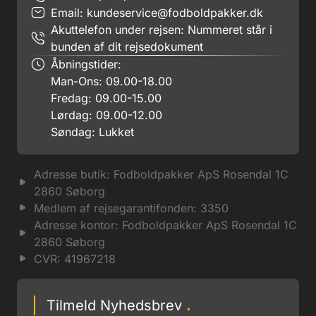
Email:
kundeservice@fodboldpakker.dk
Akuttelefon under rejsen: Nummeret står i
bunden af dit rejsedokument
Åbningstider:
Man-Ons: 09.00-18.00
Fredag: 09.00-15.00
Lørdag: 09.00-12.00
Søndag: Lukket
Adresse butik: Fodboldpakker ApS Rosendal 1C
2860 Søborg
Medlem af rejsegarantifonden: 3350
Adresse kontor: Fodboldpakker ApS Rosendal 1C
2860 Søborg
CVR: 41967218
Tilmeld Nyhedsbrev
.