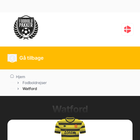
Gå tilbage
Hjem
Fodboldrejser
Watford
Watford