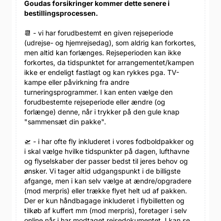
Goudas forsikringer kommer dette senere i
bestillingsprocessen.
📆 - vi har forudbestemt en given rejseperiode
(udrejse- og hjemrejsedag), som aldrig kan forkortes,
men altid kan forlænges. Rejseperioden kan ikke
forkortes, da tidspunktet for arrangementet/kampen
ikke er endeligt fastlagt og kan rykkes pga. TV-
kampe eller påvirkning fra andre
turneringsprogrammer. I kan enten vælge den
forudbestemte rejseperiode eller ændre (og
forlænge) denne, når i trykker på den gule knap
"sammensæt din pakke".
🛫 - i har ofte fly inkluderet i vores fodboldpakker og
i skal vælge hvilke tidspunkter på dagen, lufthavne
og flyselskaber der passer bedst til jeres behov og
ønsker. Vi tager altid udgangspunkt i de billigste
afgange, men i kan selv vælge at ændre/opgradere
(mod merpris) eller trække flyet helt ud af pakken.
Der er kun håndbagage inkluderet i flybilletten og
tilkøb af kuffert mm (mod merpris), foretager i selv
online når i har modtaget rejsedokumentet. I kan se