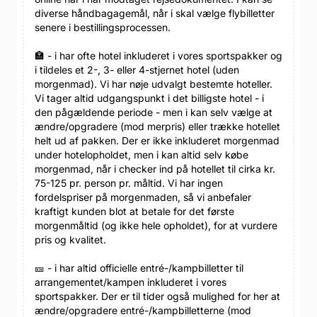
diverse håndbagagemål, når i skal vælge flybilletter
senere i bestillingsprocessen.
🏣 - i har ofte hotel inkluderet i vores sportspakker og
i tildeles et 2-, 3- eller 4-stjernet hotel (uden
morgenmad). Vi har nøje udvalgt bestemte hoteller.
Vi tager altid udgangspunkt i det billigste hotel - i
den pågældende periode - men i kan selv vælge at
ændre/opgradere (mod merpris) eller trække hotellet
helt ud af pakken. Der er ikke inkluderet morgenmad
under hotelopholdet, men i kan altid selv købe
morgenmad, når i checker ind på hotellet til cirka kr.
75-125 pr. person pr. måltid. Vi har ingen
fordelspriser på morgenmaden, så vi anbefaler
kraftigt kunden blot at betale for det første
morgenmåltid (og ikke hele opholdet), for at vurdere
pris og kvalitet.
🎫 - i har altid officielle entré-/kampbilletter til
arrangementet/kampen inkluderet i vores
sportspakker. Der er til tider også mulighed for her at
ændre/opgradere entré-/kampbilletterne (mod