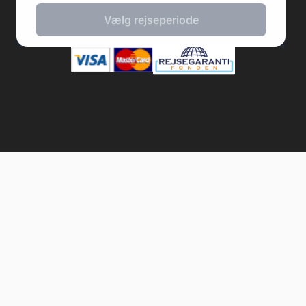
Vælg rejseperiode