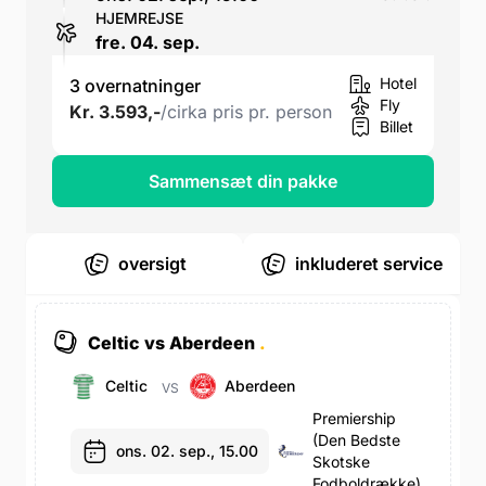
HJEMREJSE
fre. 04. sep.
Hotel
3 overnatninger
Fly
Kr. 3.593,-
/cirka pris pr. person
Billet
Sammensæt din pakke
oversigt
inkluderet service
Celtic vs Aberdeen
.
Celtic
Aberdeen
VS
Premiership
(den Bedste
ons. 02. sep., 15.00
Skotske
Fodboldrække)