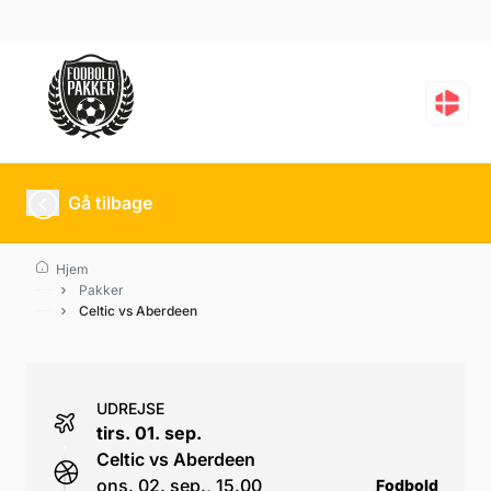
Celtic vs Aberdeen
Gå tilbage
Hjem
Pakker
Celtic vs Aberdeen
UDREJSE
tirs. 01. sep.
Celtic vs Aberdeen
ons. 02. sep., 15.00
Fodbold