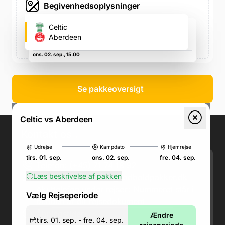
Begivenhedsoplysninger
Celtic Park (Celtic's fodboldstadion)
Celtic
Glasgow G40 3RE, Storbritannien, Glasgow G40 3RE,
Aberdeen
Storbritannien
ons. 02. sep., 15.00
Se pakkeoversigt
Celtic vs Aberdeen
Kontakt os
.
Udrejse
Kampdato
Hjemrejse
tirs. 01. sep.
ons. 02. sep.
fre. 04. sep.
Telefon: (+45) 71 74 18 92
Læs beskrivelse af pakken
Email:
kundeservice@fodboldpakker.dk
Akuttelefon under rejsen: Nummeret står i
Vælg Rejseperiode
bunden af dit rejsedokument
Åbningstider:
Ændre
tirs. 01. sep. - fre. 04. sep.