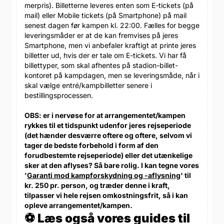
merpris). Billetterne leveres enten som E-tickets (på
mail) eller Mobile tickets (på Smartphone) på mail
senest dagen før kampen kl. 22:00. Fælles for begge
leveringsmåder er at de kan fremvises på jeres
Smartphone, men vi anbefaler kraftigt at printe jeres
billetter ud, hvis der er tale om E-tickets. Vi har få
billettyper, som skal afhentes på stadion-billet-
kontoret på kampdagen, men se leveringsmåde, når i
skal vælge entré/kampbilletter senere i
bestillingsprocessen.
OBS: er i nervøse for at arrangementet/kampen
rykkes til et tidspunkt udenfor jeres rejseperiode
(det hænder desværre oftere og oftere, selvom vi
tager de bedste forbehold i form af den
forudbestemte rejseperiode) eller det utænkelige
sker at den aflyses? Så bare rolig. I kan tegne vores
'
Garanti mod kampforskydning og -aflysning
' til
kr. 250 pr. person, og træder denne i kraft,
tilpasser vi hele rejsen omkostningsfrit, så i kan
opleve arrangementet/kampen.
⚽ Læs også vores guides til