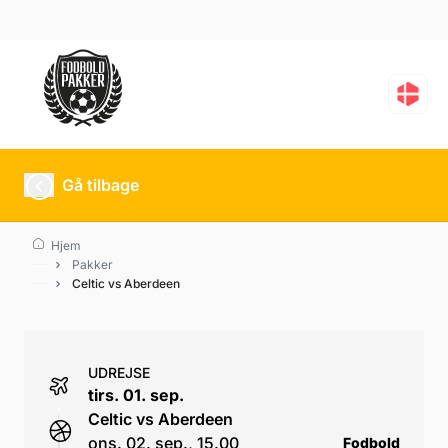
Celtic vs Aberdeen
Gå tilbage
Hjem
Pakker
Celtic vs Aberdeen
UDREJSE
tirs. 01. sep.
Celtic vs Aberdeen
ons. 02. sep., 15.00
Fodbold