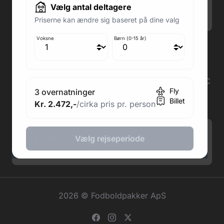
Lørdag: 09.00-12.00
Vælg antal deltagere
Søndag: Lukket
Priserne kan ændre sig baseret på dine valg
Voksne
Børn (0-15 år)
Adresse butik: Fodboldpakker ApS Rosendal 1C
2860 Søborg
Medlem af rejsegarantifonden: 3350
Adresse kontor: Fodboldpakker ApS Rosendal 1C
Fly
3 overnatninger
2860 Søborg
Billet
Kr. 2.472,-
/cirka pris pr. person
CVR: 41967218
Tilmeld Nyhedsbrev
.
Vælg rejseperiode
2026 © Fodboldpakker ApS