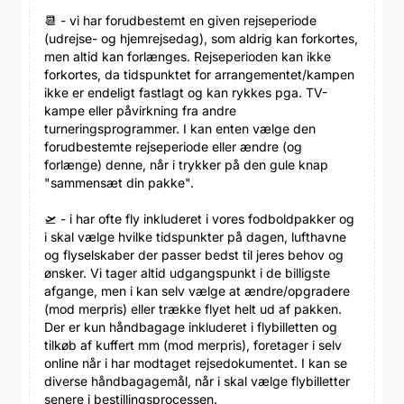
📆 - vi har forudbestemt en given rejseperiode
(udrejse- og hjemrejsedag), som aldrig kan forkortes,
men altid kan forlænges. Rejseperioden kan ikke
forkortes, da tidspunktet for arrangementet/kampen
ikke er endeligt fastlagt og kan rykkes pga. TV-
kampe eller påvirkning fra andre
turneringsprogrammer. I kan enten vælge den
forudbestemte rejseperiode eller ændre (og
forlænge) denne, når i trykker på den gule knap
"sammensæt din pakke".
🛫 - i har ofte fly inkluderet i vores fodboldpakker og
i skal vælge hvilke tidspunkter på dagen, lufthavne
og flyselskaber der passer bedst til jeres behov og
ønsker. Vi tager altid udgangspunkt i de billigste
afgange, men i kan selv vælge at ændre/opgradere
(mod merpris) eller trække flyet helt ud af pakken.
Der er kun håndbagage inkluderet i flybilletten og
tilkøb af kuffert mm (mod merpris), foretager i selv
online når i har modtaget rejsedokumentet. I kan se
diverse håndbagagemål, når i skal vælge flybilletter
senere i bestillingsprocessen.