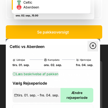
Celtic Park (Celtic's fodboldstadion)
Celtic
Glasgow G40 3RE, Storbritannien, Glasgow G40 3RE,
Aberdeen
Storbritannien
ons. 02. sep., 15.00
Se pakkeoversigt
Celtic vs Aberdeen
Kontakt os
.
Udrejse
Kampdato
Hjemrejse
tirs. 01. sep.
ons. 02. sep.
fre. 04. sep.
Telefon: (+45) 71 74 18 92
Læs beskrivelse af pakken
Email:
kundeservice@fodboldpakker.dk
Akuttelefon under rejsen: Nummeret står i
Vælg Rejseperiode
bunden af dit rejsedokument
Åbningstider:
Ændre
tirs. 01. sep. - fre. 04. sep.
Man-Ons: 09.00-18.00
rejseperiode
Fredag: 09.00-15.00