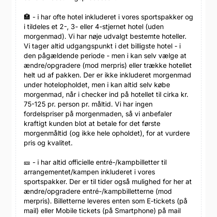
🏣 - i har ofte hotel inkluderet i vores sportspakker og
i tildeles et 2-, 3- eller 4-stjernet hotel (uden
morgenmad). Vi har nøje udvalgt bestemte hoteller.
Vi tager altid udgangspunkt i det billigste hotel - i
den pågældende periode - men i kan selv vælge at
ændre/opgradere (mod merpris) eller trække hotellet
helt ud af pakken. Der er ikke inkluderet morgenmad
under hotelopholdet, men i kan altid selv købe
morgenmad, når i checker ind på hotellet til cirka kr.
75-125 pr. person pr. måltid. Vi har ingen
fordelspriser på morgenmaden, så vi anbefaler
kraftigt kunden blot at betale for det første
morgenmåltid (og ikke hele opholdet), for at vurdere
pris og kvalitet.
🎫 - i har altid officielle entré-/kampbilletter til
arrangementet/kampen inkluderet i vores
sportspakker. Der er til tider også mulighed for her at
ændre/opgradere entré-/kampbilletterne (mod
merpris). Billetterne leveres enten som E-tickets (på
mail) eller Mobile tickets (på Smartphone) på mail