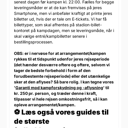
senest dagen før kampen kl. 22:00. Fælles for begge
leveringsmåder er at de kan fremvises på jeres
Smartphone, men vi anbefaler kraftigt at printe jeres
billetter ud, hvis der er tale om E-tickets. Vi har få
billettyper, som skal afhentes på stadion-billet-
kontoret på kampdagen, men se leveringsmåde, når i
skal vælge entré/kampbilletter senere i
bestillingsprocessen.
OBS: er i nervøse for at arrangementet/kampen
rykkes til et tidspunkt udenfor jeres rejseperiode
(det hænder desværre oftere og oftere, selvom vi
tager de bedste forbehold i form af den
forudbestemte rejseperiode) eller det utænkelige
sker at den aflyses? Så bare rolig. I kan tegne vores
'
Garanti mod kampforskydning og -aflysning
' til
kr. 250 pr. person, og træder denne i kraft,
tilpasser vi hele rejsen omkostningsfrit, så i kan
opleve arrangementet/kampen.
⚽ Læs også vores guides til
de største