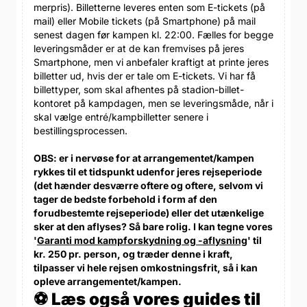
merpris). Billetterne leveres enten som E-tickets (på
mail) eller Mobile tickets (på Smartphone) på mail
senest dagen før kampen kl. 22:00. Fælles for begge
leveringsmåder er at de kan fremvises på jeres
Smartphone, men vi anbefaler kraftigt at printe jeres
billetter ud, hvis der er tale om E-tickets. Vi har få
billettyper, som skal afhentes på stadion-billet-
kontoret på kampdagen, men se leveringsmåde, når i
skal vælge entré/kampbilletter senere i
bestillingsprocessen.
OBS: er i nervøse for at arrangementet/kampen
rykkes til et tidspunkt udenfor jeres rejseperiode
(det hænder desværre oftere og oftere, selvom vi
tager de bedste forbehold i form af den
forudbestemte rejseperiode) eller det utænkelige
sker at den aflyses? Så bare rolig. I kan tegne vores
'
Garanti mod kampforskydning og -aflysning
' til
kr. 250 pr. person, og træder denne i kraft,
tilpasser vi hele rejsen omkostningsfrit, så i kan
opleve arrangementet/kampen.
⚽ Læs også vores guides til