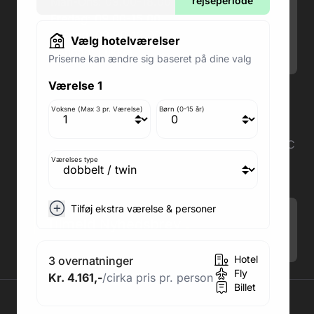
Man-Ons: 09.00-18.00
rejseperiode
Fredag: 09.00-15.00
Lørdag: 09.00-12.00
Vælg hotelværelser
Søndag: Lukket
Priserne kan ændre sig baseret på dine valg
Værelse 1
Adresse butik: Fodboldpakker ApS Rosendal 1C
2860 Søborg
Voksne (Max 3 pr. Værelse)
Børn (0-15 år)
Medlem af rejsegarantifonden: 3350
Adresse kontor: Fodboldpakker ApS Rosendal 1C
2860 Søborg
Værelses type
CVR: 41967218
Tilføj ekstra værelse & personer
Tilmeld Nyhedsbrev
.
Hotel
3 overnatninger
Fly
Kr. 4.161,-
/cirka pris pr. person
Billet
2026 © Fodboldpakker ApS