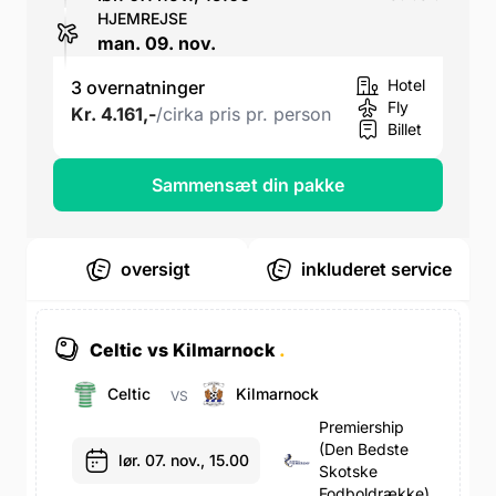
HJEMREJSE
man. 09. nov.
Hotel
3 overnatninger
Fly
Kr. 4.161,-
/cirka pris pr. person
Billet
Sammensæt din pakke
oversigt
inkluderet service
Celtic vs Kilmarnock
.
Celtic
Kilmarnock
VS
Premiership
(den Bedste
lør. 07. nov., 15.00
Skotske
Fodboldrække)