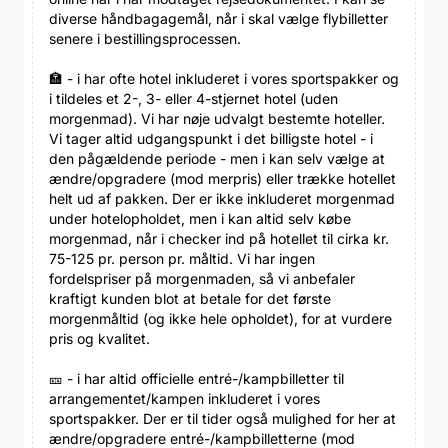
diverse håndbagagemål, når i skal vælge flybilletter
senere i bestillingsprocessen.
🏣 - i har ofte hotel inkluderet i vores sportspakker og
i tildeles et 2-, 3- eller 4-stjernet hotel (uden
morgenmad). Vi har nøje udvalgt bestemte hoteller.
Vi tager altid udgangspunkt i det billigste hotel - i
den pågældende periode - men i kan selv vælge at
ændre/opgradere (mod merpris) eller trække hotellet
helt ud af pakken. Der er ikke inkluderet morgenmad
under hotelopholdet, men i kan altid selv købe
morgenmad, når i checker ind på hotellet til cirka kr.
75-125 pr. person pr. måltid. Vi har ingen
fordelspriser på morgenmaden, så vi anbefaler
kraftigt kunden blot at betale for det første
morgenmåltid (og ikke hele opholdet), for at vurdere
pris og kvalitet.
🎫 - i har altid officielle entré-/kampbilletter til
arrangementet/kampen inkluderet i vores
sportspakker. Der er til tider også mulighed for her at
ændre/opgradere entré-/kampbilletterne (mod