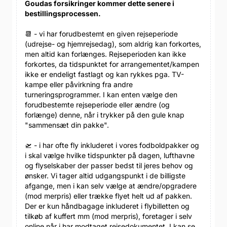
Goudas forsikringer kommer dette senere i
bestillingsprocessen.
📆 - vi har forudbestemt en given rejseperiode
(udrejse- og hjemrejsedag), som aldrig kan forkortes,
men altid kan forlænges. Rejseperioden kan ikke
forkortes, da tidspunktet for arrangementet/kampen
ikke er endeligt fastlagt og kan rykkes pga. TV-
kampe eller påvirkning fra andre
turneringsprogrammer. I kan enten vælge den
forudbestemte rejseperiode eller ændre (og
forlænge) denne, når i trykker på den gule knap
"sammensæt din pakke".
🛫 - i har ofte fly inkluderet i vores fodboldpakker og
i skal vælge hvilke tidspunkter på dagen, lufthavne
og flyselskaber der passer bedst til jeres behov og
ønsker. Vi tager altid udgangspunkt i de billigste
afgange, men i kan selv vælge at ændre/opgradere
(mod merpris) eller trække flyet helt ud af pakken.
Der er kun håndbagage inkluderet i flybilletten og
tilkøb af kuffert mm (mod merpris), foretager i selv
online når i har modtaget rejsedokumentet. I kan se