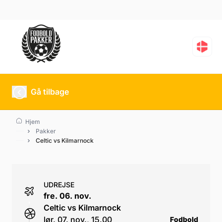
Celtic vs Kilmarnock
Gå tilbage
Hjem
Pakker
Celtic vs Kilmarnock
UDREJSE
fre. 06. nov.
Celtic vs Kilmarnock
lør. 07. nov., 15.00
Fodbold