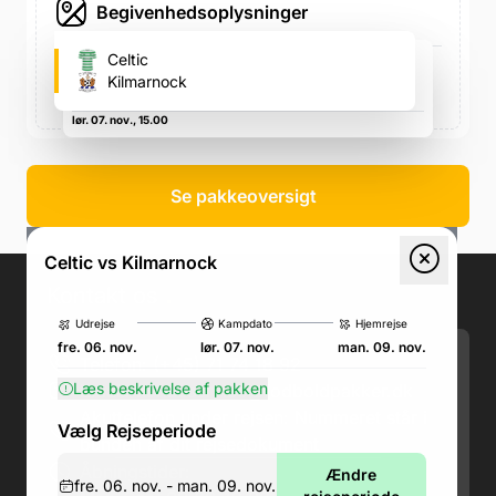
Begivenhedsoplysninger
Celtic Park (Celtic's fodboldstadion)
Celtic
Glasgow G40 3RE, Storbritannien, Glasgow G40 3RE,
Kilmarnock
Storbritannien
lør. 07. nov., 15.00
Se pakkeoversigt
Celtic vs Kilmarnock
Kontakt os
.
Udrejse
Kampdato
Hjemrejse
fre. 06. nov.
lør. 07. nov.
man. 09. nov.
Telefon: (+45) 71 74 18 92
Læs beskrivelse af pakken
Email:
kundeservice@fodboldpakker.dk
Akuttelefon under rejsen: Nummeret står i
Vælg Rejseperiode
bunden af dit rejsedokument
Åbningstider:
Ændre
fre. 06. nov. - man. 09. nov.