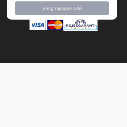
Vælg rejseperiode