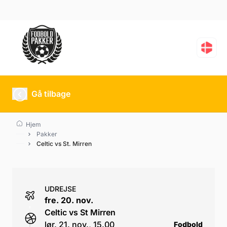
Celtic vs St. Mirren
Gå tilbage
Hjem
Pakker
Celtic vs St. Mirren
UDREJSE
fre. 20. nov.
Celtic vs St Mirren
lør. 21. nov., 15.00
Fodbold