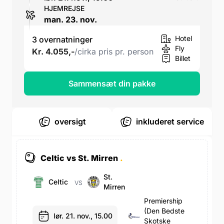
HJEMREJSE
man. 23. nov.
Hotel
3 overnatninger
Fly
Kr. 4.055,-
/cirka pris pr. person
Billet
Sammensæt din pakke
oversigt
inkluderet service
Celtic vs St. Mirren
.
St.
Celtic
VS
Mirren
Premiership
(den Bedste
lør. 21. nov., 15.00
Skotske