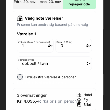
fre. 20. nov. - man. 23. nov.
Man-Ons: 09.00-18.00
rejseperiode
Fredag: 09.00-15.00
Lørdag: 09.00-12.00
Vælg hotelværelser
Søndag: Lukket
Priserne kan ændre sig baseret på dine valg
Værelse 1
Adresse butik: Fodboldpakker ApS Rosendal 1C
2860 Søborg
Voksne (Max 3 pr. Værelse)
Børn (0-15 år)
Medlem af rejsegarantifonden: 3350
Adresse kontor: Fodboldpakker ApS Rosendal 1C
2860 Søborg
Værelses type
CVR: 41967218
Tilføj ekstra værelse & personer
Tilmeld Nyhedsbrev
.
Hotel
3 overnatninger
Fly
Kr. 4.055,-
/cirka pris pr. person
Billet