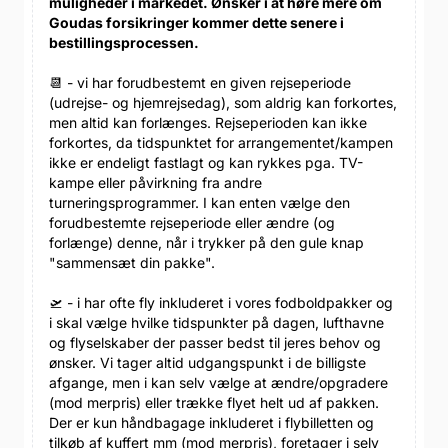
muligheder i markedet. Ønsker i at høre mere om
Goudas forsikringer kommer dette senere i
bestillingsprocessen.
📆 - vi har forudbestemt en given rejseperiode
(udrejse- og hjemrejsedag), som aldrig kan forkortes,
men altid kan forlænges. Rejseperioden kan ikke
forkortes, da tidspunktet for arrangementet/kampen
ikke er endeligt fastlagt og kan rykkes pga. TV-
kampe eller påvirkning fra andre
turneringsprogrammer. I kan enten vælge den
forudbestemte rejseperiode eller ændre (og
forlænge) denne, når i trykker på den gule knap
"sammensæt din pakke".
🛫 - i har ofte fly inkluderet i vores fodboldpakker og
i skal vælge hvilke tidspunkter på dagen, lufthavne
og flyselskaber der passer bedst til jeres behov og
ønsker. Vi tager altid udgangspunkt i de billigste
afgange, men i kan selv vælge at ændre/opgradere
(mod merpris) eller trække flyet helt ud af pakken.
Der er kun håndbagage inkluderet i flybilletten og
tilkøb af kuffert mm (mod merpris), foretager i selv