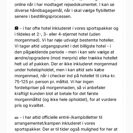
online når i har modtaget rejsedokumentet. I kan se
diverse håndbagagemål, når i skal vælge flybilletter
senere i bestillingsprocessen.
🏣 - i har ofte hotel inkluderet i vores sportspakker og
i tildeles et 2-, 3- eller 4-stjernet hotel (uden
morgenmad). Vi har nøje udvalgt bestemte hoteller.
Vi tager altid udgangspunkt i det billigste hotel - i
den pågældende periode - men i kan selv vælge at
ændre/opgradere (mod merpris) eller trække hotellet
helt ud af pakken. Der er ikke inkluderet morgenmad
under hotelopholdet, men i kan altid selv købe
morgenmad, når i checker ind på hotellet til cirka kr.
75-125 pr. person pr. måltid. Vi har ingen
fordelspriser på morgenmaden, så vi anbefaler
kraftigt kunden blot at betale for det første
morgenmåltid (og ikke hele opholdet), for at vurdere
pris og kvalitet.
🎫 - i har altid officielle entré-/kampbilletter til
arrangementet/kampen inkluderet i vores
sportspakker. Der er til tider også mulighed for her at