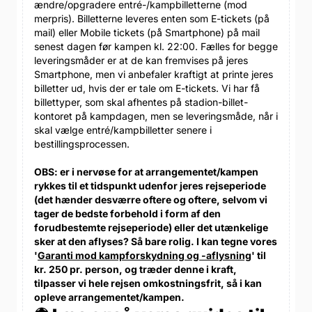
ændre/opgradere entré-/kampbilletterne (mod
merpris). Billetterne leveres enten som E-tickets (på
mail) eller Mobile tickets (på Smartphone) på mail
senest dagen før kampen kl. 22:00. Fælles for begge
leveringsmåder er at de kan fremvises på jeres
Smartphone, men vi anbefaler kraftigt at printe jeres
billetter ud, hvis der er tale om E-tickets. Vi har få
billettyper, som skal afhentes på stadion-billet-
kontoret på kampdagen, men se leveringsmåde, når i
skal vælge entré/kampbilletter senere i
bestillingsprocessen.
OBS: er i nervøse for at arrangementet/kampen
rykkes til et tidspunkt udenfor jeres rejseperiode
(det hænder desværre oftere og oftere, selvom vi
tager de bedste forbehold i form af den
forudbestemte rejseperiode) eller det utænkelige
sker at den aflyses? Så bare rolig. I kan tegne vores
'
Garanti mod kampforskydning og -aflysning
' til
kr. 250 pr. person, og træder denne i kraft,
tilpasser vi hele rejsen omkostningsfrit, så i kan
opleve arrangementet/kampen.