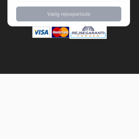
2026 © Fodboldpakker ApS
Vælg rejseperiode