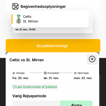
Begivenhedsoplysninger
Celtic Park (Celtic's fodboldstadion)
Celtic
Glasgow G40 3RE, Storbritannien, Glasgow G40 3RE,
St. Mirren
Storbritannien
lør. 21. nov., 15.00
Se pakkeoversigt
Celtic vs St. Mirren
Kontakt os
.
Udrejse
Kampdato
Hjemrejse
fre. 20. nov.
lør. 21. nov.
man. 23. nov.
Telefon: (+45) 71 74 18 92
Læs beskrivelse af pakken
Email:
kundeservice@fodboldpakker.dk
Akuttelefon under rejsen: Nummeret står i
Vælg Rejseperiode
bunden af dit rejsedokument
Åbningstider:
Ændre