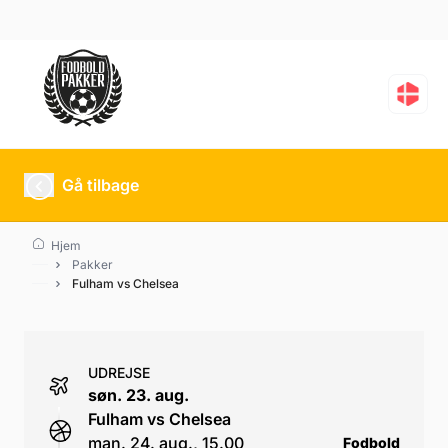
Fulham vs Chelsea
Gå tilbage
Hjem
Pakker
Fulham vs Chelsea
UDREJSE
søn. 23. aug.
Fulham vs Chelsea
man. 24. aug., 15.00
Fodbold