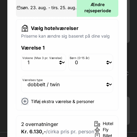
Åbningstider:
Ændre
søn. 23. aug. - tirs. 25. aug.
Man-Ons: 09.00-18.00
rejseperiode
Fredag: 09.00-15.00
Lørdag: 09.00-12.00
Vælg hotelværelser
Søndag: Lukket
Priserne kan ændre sig baseret på dine valg
Værelse 1
Adresse butik: Fodboldpakker ApS Rosendal 1C
2860 Søborg
Voksne (Max 3 pr. Værelse)
Børn (0-15 år)
Medlem af rejsegarantifonden: 3350
Adresse kontor: Fodboldpakker ApS Rosendal 1C
2860 Søborg
Værelses type
CVR: 41967218
Tilføj ekstra værelse & personer
Tilmeld Nyhedsbrev
.
Hotel
2 overnatninger
Fly
Kr. 6.130,-
/cirka pris pr. person
Billet