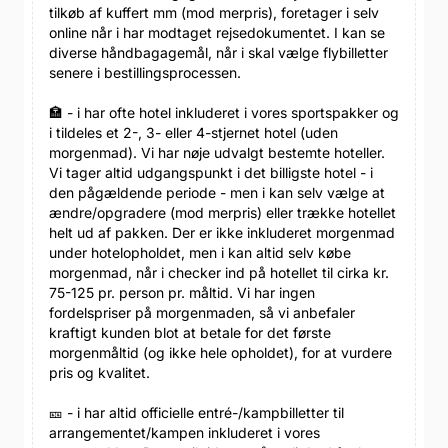
tilkøb af kuffert mm (mod merpris), foretager i selv
online når i har modtaget rejsedokumentet. I kan se
diverse håndbagagemål, når i skal vælge flybilletter
senere i bestillingsprocessen.
🏣 - i har ofte hotel inkluderet i vores sportspakker og
i tildeles et 2-, 3- eller 4-stjernet hotel (uden
morgenmad). Vi har nøje udvalgt bestemte hoteller.
Vi tager altid udgangspunkt i det billigste hotel - i
den pågældende periode - men i kan selv vælge at
ændre/opgradere (mod merpris) eller trække hotellet
helt ud af pakken. Der er ikke inkluderet morgenmad
under hotelopholdet, men i kan altid selv købe
morgenmad, når i checker ind på hotellet til cirka kr.
75-125 pr. person pr. måltid. Vi har ingen
fordelspriser på morgenmaden, så vi anbefaler
kraftigt kunden blot at betale for det første
morgenmåltid (og ikke hele opholdet), for at vurdere
pris og kvalitet.
🎫 - i har altid officielle entré-/kampbilletter til
arrangementet/kampen inkluderet i vores