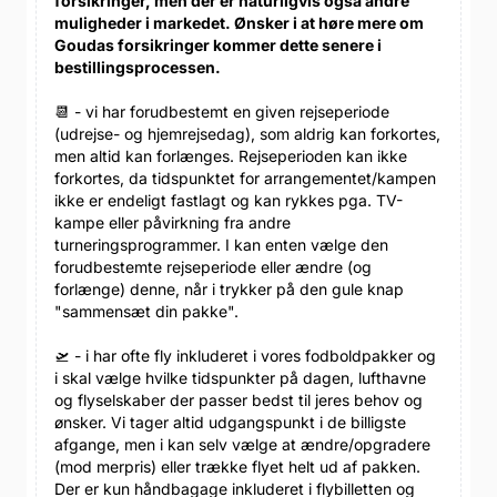
forsikringer, men der er naturligvis også andre
muligheder i markedet. Ønsker i at høre mere om
Goudas forsikringer kommer dette senere i
bestillingsprocessen.
📆 - vi har forudbestemt en given rejseperiode
(udrejse- og hjemrejsedag), som aldrig kan forkortes,
men altid kan forlænges. Rejseperioden kan ikke
forkortes, da tidspunktet for arrangementet/kampen
ikke er endeligt fastlagt og kan rykkes pga. TV-
kampe eller påvirkning fra andre
turneringsprogrammer. I kan enten vælge den
forudbestemte rejseperiode eller ændre (og
forlænge) denne, når i trykker på den gule knap
"sammensæt din pakke".
🛫 - i har ofte fly inkluderet i vores fodboldpakker og
i skal vælge hvilke tidspunkter på dagen, lufthavne
og flyselskaber der passer bedst til jeres behov og
ønsker. Vi tager altid udgangspunkt i de billigste
afgange, men i kan selv vælge at ændre/opgradere
(mod merpris) eller trække flyet helt ud af pakken.
Der er kun håndbagage inkluderet i flybilletten og