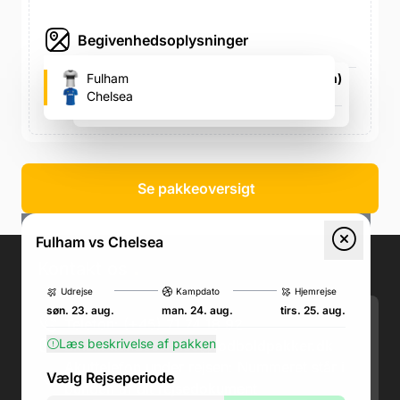
Begivenhedsoplysninger
Craven Cottage (Fulham's fodboldstadion)
Fulham
Stevenage Road, Stevenage Road
Chelsea
man. 24. aug., 15.00
Se pakkeoversigt
Fulham vs Chelsea
Kontakt os
.
Udrejse
Kampdato
Hjemrejse
søn. 23. aug.
man. 24. aug.
tirs. 25. aug.
Telefon: (+45) 71 74 18 92
Læs beskrivelse af pakken
Email:
kundeservice@fodboldpakker.dk
Akuttelefon under rejsen: Nummeret står i
Vælg Rejseperiode
bunden af dit rejsedokument