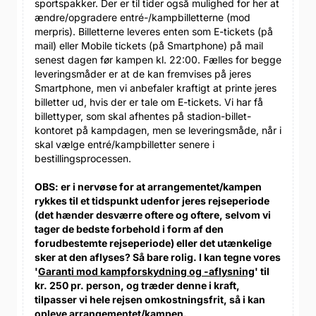
sportspakker. Der er til tider også mulighed for her at
ændre/opgradere entré-/kampbilletterne (mod
merpris). Billetterne leveres enten som E-tickets (på
mail) eller Mobile tickets (på Smartphone) på mail
senest dagen før kampen kl. 22:00. Fælles for begge
leveringsmåder er at de kan fremvises på jeres
Smartphone, men vi anbefaler kraftigt at printe jeres
billetter ud, hvis der er tale om E-tickets. Vi har få
billettyper, som skal afhentes på stadion-billet-
kontoret på kampdagen, men se leveringsmåde, når i
skal vælge entré/kampbilletter senere i
bestillingsprocessen.
OBS: er i nervøse for at arrangementet/kampen
rykkes til et tidspunkt udenfor jeres rejseperiode
(det hænder desværre oftere og oftere, selvom vi
tager de bedste forbehold i form af den
forudbestemte rejseperiode) eller det utænkelige
sker at den aflyses? Så bare rolig. I kan tegne vores
'
Garanti mod kampforskydning og -aflysning
' til
kr. 250 pr. person, og træder denne i kraft,
tilpasser vi hele rejsen omkostningsfrit, så i kan
opleve arrangementet/kampen.