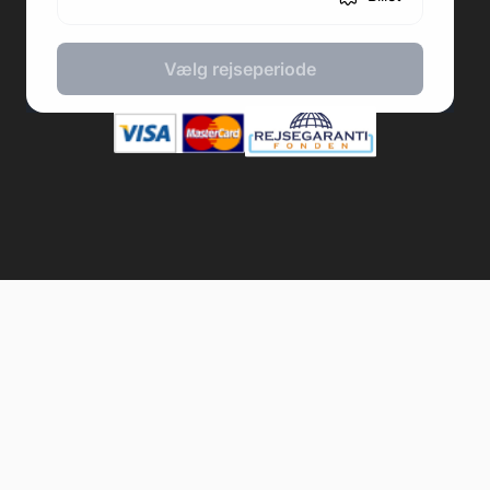
2026 © Fodboldpakker ApS
Vælg rejseperiode