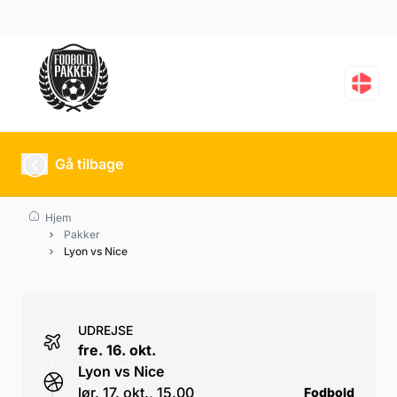
Lyon vs Nice
Gå tilbage
Hjem
Pakker
Lyon vs Nice
UDREJSE
fre. 16. okt.
Lyon vs Nice
lør. 17. okt., 15.00
Fodbold