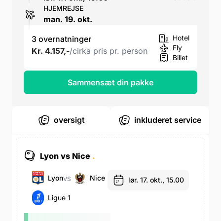
HJEMREJSE
man. 19. okt.
Hotel
3 overnatninger
Fly
Kr. 4.157,-
/cirka pris pr. person
Billet
Sammensæt din pakke
oversigt
inkluderet service
Lyon vs Nice
.
Lyon
Nice
VS
lør. 17. okt., 15.00
Ligue 1