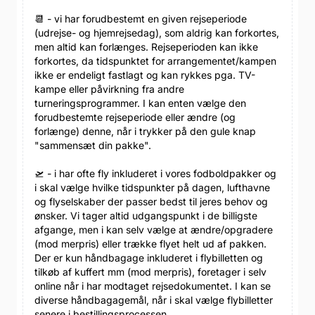
📆 - vi har forudbestemt en given rejseperiode
(udrejse- og hjemrejsedag), som aldrig kan forkortes,
men altid kan forlænges. Rejseperioden kan ikke
forkortes, da tidspunktet for arrangementet/kampen
ikke er endeligt fastlagt og kan rykkes pga. TV-
kampe eller påvirkning fra andre
turneringsprogrammer. I kan enten vælge den
forudbestemte rejseperiode eller ændre (og
forlænge) denne, når i trykker på den gule knap
"sammensæt din pakke".
🛫 - i har ofte fly inkluderet i vores fodboldpakker og
i skal vælge hvilke tidspunkter på dagen, lufthavne
og flyselskaber der passer bedst til jeres behov og
ønsker. Vi tager altid udgangspunkt i de billigste
afgange, men i kan selv vælge at ændre/opgradere
(mod merpris) eller trække flyet helt ud af pakken.
Der er kun håndbagage inkluderet i flybilletten og
tilkøb af kuffert mm (mod merpris), foretager i selv
online når i har modtaget rejsedokumentet. I kan se
diverse håndbagagemål, når i skal vælge flybilletter
senere i bestillingsprocessen.