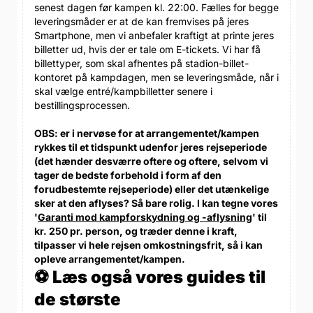
senest dagen før kampen kl. 22:00. Fælles for begge
leveringsmåder er at de kan fremvises på jeres
Smartphone, men vi anbefaler kraftigt at printe jeres
billetter ud, hvis der er tale om E-tickets. Vi har få
billettyper, som skal afhentes på stadion-billet-
kontoret på kampdagen, men se leveringsmåde, når i
skal vælge entré/kampbilletter senere i
bestillingsprocessen.
OBS: er i nervøse for at arrangementet/kampen
rykkes til et tidspunkt udenfor jeres rejseperiode
(det hænder desværre oftere og oftere, selvom vi
tager de bedste forbehold i form af den
forudbestemte rejseperiode) eller det utænkelige
sker at den aflyses? Så bare rolig. I kan tegne vores
'
Garanti mod kampforskydning og -aflysning
' til
kr. 250 pr. person, og træder denne i kraft,
tilpasser vi hele rejsen omkostningsfrit, så i kan
opleve arrangementet/kampen.
⚽ Læs også vores guides til
de største