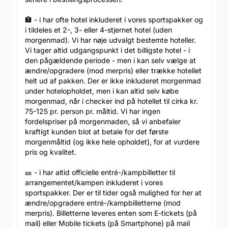
🏣 - i har ofte hotel inkluderet i vores sportspakker og
i tildeles et 2-, 3- eller 4-stjernet hotel (uden
morgenmad). Vi har nøje udvalgt bestemte hoteller.
Vi tager altid udgangspunkt i det billigste hotel - i
den pågældende periode - men i kan selv vælge at
ændre/opgradere (mod merpris) eller trække hotellet
helt ud af pakken. Der er ikke inkluderet morgenmad
under hotelopholdet, men i kan altid selv købe
morgenmad, når i checker ind på hotellet til cirka kr.
75-125 pr. person pr. måltid. Vi har ingen
fordelspriser på morgenmaden, så vi anbefaler
kraftigt kunden blot at betale for det første
morgenmåltid (og ikke hele opholdet), for at vurdere
pris og kvalitet.
🎫 - i har altid officielle entré-/kampbilletter til
arrangementet/kampen inkluderet i vores
sportspakker. Der er til tider også mulighed for her at
ændre/opgradere entré-/kampbilletterne (mod
merpris). Billetterne leveres enten som E-tickets (på
mail) eller Mobile tickets (på Smartphone) på mail