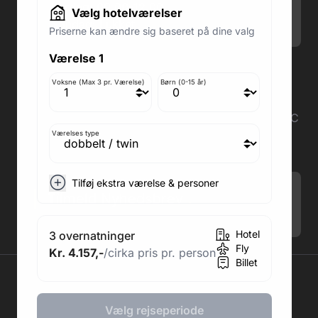
Lørdag: 09.00-12.00
Vælg hotelværelser
Søndag: Lukket
Priserne kan ændre sig baseret på dine valg
Værelse 1
Adresse butik: Fodboldpakker ApS Rosendal 1C
2860 Søborg
Voksne (Max 3 pr. Værelse)
Børn (0-15 år)
Medlem af rejsegarantifonden: 3350
Adresse kontor: Fodboldpakker ApS Rosendal 1C
2860 Søborg
Værelses type
CVR: 41967218
Tilføj ekstra værelse & personer
Tilmeld Nyhedsbrev
.
Hotel
3 overnatninger
Fly
Kr. 4.157,-
/cirka pris pr. person
Billet
2026 © Fodboldpakker ApS
Vælg rejseperiode