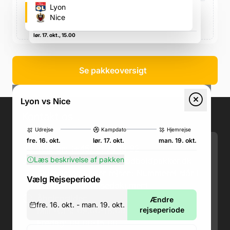
Parc Olympique Lyonnais
Lyon
10 Av. Simone Veil, 69150 Décines-Charpieu, Frankrig,
Nice
10 Av. Simone Veil, 69150 Décines-Charpieu, Frankrig
lør. 17. okt., 15.00
Se pakkeoversigt
Lyon vs Nice
Kontakt os
.
Udrejse
Kampdato
Hjemrejse
fre. 16. okt.
lør. 17. okt.
man. 19. okt.
Telefon: (+45) 71 74 18 92
Læs beskrivelse af pakken
Email:
kundeservice@fodboldpakker.dk
Akuttelefon under rejsen: Nummeret står i
Vælg Rejseperiode
bunden af dit rejsedokument
Åbningstider:
Ændre
fre. 16. okt. - man. 19. okt.
Man-Ons: 09.00-18.00
rejseperiode
Fredag: 09.00-15.00