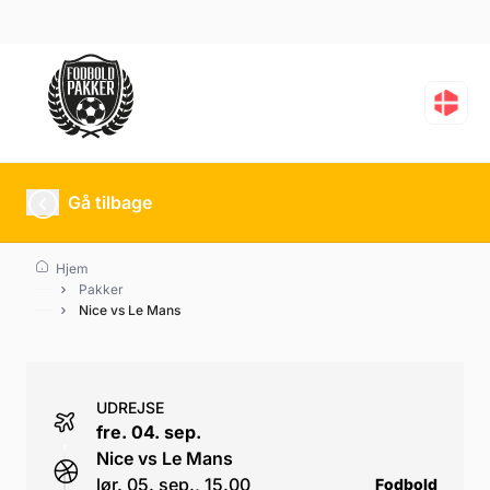
Nice vs Le Mans
Gå tilbage
Hjem
Pakker
Nice vs Le Mans
UDREJSE
fre. 04. sep.
Nice vs Le Mans
lør. 05. sep., 15.00
Fodbold