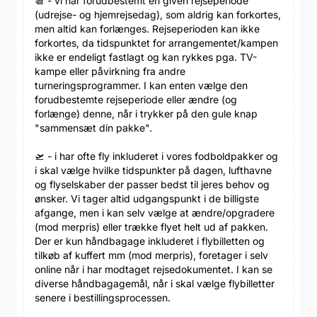
📆 - vi har forudbestemt en given rejseperiode
(udrejse- og hjemrejsedag), som aldrig kan forkortes,
men altid kan forlænges. Rejseperioden kan ikke
forkortes, da tidspunktet for arrangementet/kampen
ikke er endeligt fastlagt og kan rykkes pga. TV-
kampe eller påvirkning fra andre
turneringsprogrammer. I kan enten vælge den
forudbestemte rejseperiode eller ændre (og
forlænge) denne, når i trykker på den gule knap
"sammensæt din pakke".
🛫 - i har ofte fly inkluderet i vores fodboldpakker og
i skal vælge hvilke tidspunkter på dagen, lufthavne
og flyselskaber der passer bedst til jeres behov og
ønsker. Vi tager altid udgangspunkt i de billigste
afgange, men i kan selv vælge at ændre/opgradere
(mod merpris) eller trække flyet helt ud af pakken.
Der er kun håndbagage inkluderet i flybilletten og
tilkøb af kuffert mm (mod merpris), foretager i selv
online når i har modtaget rejsedokumentet. I kan se
diverse håndbagagemål, når i skal vælge flybilletter
senere i bestillingsprocessen.