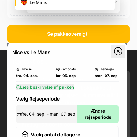
Boulevard des Jardiniers, Boulevard des Jardiniers
Le Mans
lør. 05. sep., 15.00
Se pakkeoversigt
Nice vs Le Mans
Kontakt os
.
Udrejse
Kampdato
Hjemrejse
fre. 04. sep.
lør. 05. sep.
man. 07. sep.
Telefon: (+45) 71 74 18 92
Læs beskrivelse af pakken
Email:
kundeservice@fodboldpakker.dk
Akuttelefon under rejsen: Nummeret står i
Vælg Rejseperiode
bunden af dit rejsedokument
Åbningstider:
Ændre
fre. 04. sep. - man. 07. sep.
Man-Ons: 09.00-18.00
rejseperiode
Fredag: 09.00-15.00
Lørdag: 09.00-12.00
Vælg antal deltagere