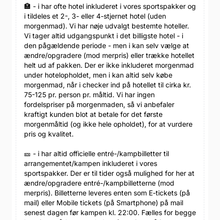
🏣 - i har ofte hotel inkluderet i vores sportspakker og
i tildeles et 2-, 3- eller 4-stjernet hotel (uden
morgenmad). Vi har nøje udvalgt bestemte hoteller.
Vi tager altid udgangspunkt i det billigste hotel - i
den pågældende periode - men i kan selv vælge at
ændre/opgradere (mod merpris) eller trække hotellet
helt ud af pakken. Der er ikke inkluderet morgenmad
under hotelopholdet, men i kan altid selv købe
morgenmad, når i checker ind på hotellet til cirka kr.
75-125 pr. person pr. måltid. Vi har ingen
fordelspriser på morgenmaden, så vi anbefaler
kraftigt kunden blot at betale for det første
morgenmåltid (og ikke hele opholdet), for at vurdere
pris og kvalitet.
🎫 - i har altid officielle entré-/kampbilletter til
arrangementet/kampen inkluderet i vores
sportspakker. Der er til tider også mulighed for her at
ændre/opgradere entré-/kampbilletterne (mod
merpris). Billetterne leveres enten som E-tickets (på
mail) eller Mobile tickets (på Smartphone) på mail
senest dagen før kampen kl. 22:00. Fælles for begge