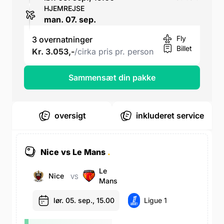
HJEMREJSE
man. 07. sep.
Fly
3 overnatninger
Billet
Kr. 3.053,-
/cirka pris pr. person
Sammensæt din pakke
oversigt
inkluderet service
Nice vs Le Mans
.
Le
Nice
VS
Mans
lør. 05. sep., 15.00
Ligue 1