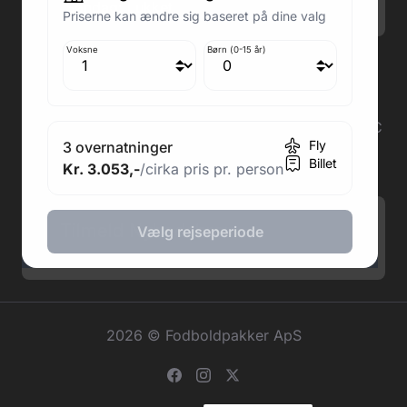
Søndag: Lukket
Priserne kan ændre sig baseret på dine valg
Voksne
Børn (0-15 år)
Adresse butik: Fodboldpakker ApS Rosendal 1C
2860 Søborg
Medlem af rejsegarantifonden: 3350
Adresse kontor: Fodboldpakker ApS Rosendal 1C
Fly
3 overnatninger
2860 Søborg
Billet
Kr. 3.053,-
/cirka pris pr. person
CVR: 41967218
Tilmeld Nyhedsbrev
.
Vælg rejseperiode
2026 © Fodboldpakker ApS