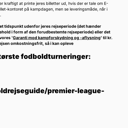
raftigt at printe jeres billetter ud, hvis der er tale om E-
-billet-kontoret på kampdagen, men se leveringsmåde, når i
.
l et tidspunkt udenfor jeres rejseperiode (det hænder
ehold i form af den forudbestemte rejseperiode) eller det
vores '
Garanti mod kampforskydning og -aflysning
' til kr.
rejsen omkostningsfrit, så i kan opleve
tørste fodboldturneringer:
ldrejseguide/premier-league-