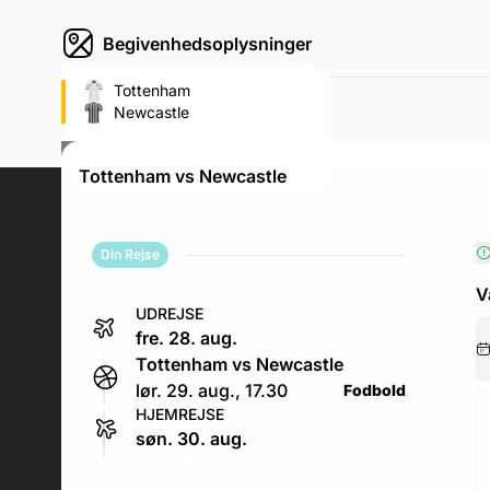
Begivenhedsoplysninger
Tottenham Stadium
Tottenham
(Tottenham's fodboldstadion)
Newcastle
Bill Nicholson Way, 748 High Road, Bill
Nicholson Way, 748 High Road
lør. 29. aug., 17.30
Tottenham vs Newcastle
Generel information
.
Erhverv
Ryanair Online V
Din Rejse
Bagageregler
Booking & Betal
V
FAQ
Om Os
UDREJSE
Fodboldrejseguide
Gavekort
fre. 28. aug.
Garantier & Forsikringer
Tottenham vs Newcastle
lør. 29. aug., 17.30
Fodbold
Kontakt os
.
HJEMREJSE
søn. 30. aug.
Telefon: (+45) 71 74 18 92
Akuttelefon under rejsen: Nummeret står i