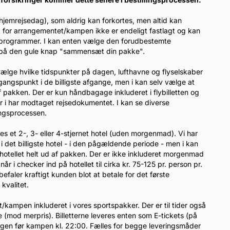
 hjemrejsedag), som aldrig kan forkortes, men altid kan
t for arrangementet/kampen ikke er endeligt fastlagt og kan
gsprogrammer. I kan enten vælge den forudbestemte
er på den gule knap "sammensæt din pakke".
l vælge hvilke tidspunkter på dagen, lufthavne og flyselskaber
dgangspunkt i de billigste afgange, men i kan selv vælge at
 pakken. Der er kun håndbagage inkluderet i flybilletten og
når i har modtaget rejsedokumentet. I kan se diverse
lingsprocessen.
eles et 2-, 3- eller 4-stjernet hotel (uden morgenmad). Vi har
i det billigste hotel - i den pågældende periode - men i kan
otellet helt ud af pakken. Der er ikke inkluderet morgenmad
 i checker ind på hotellet til cirka kr. 75-125 pr. person pr.
efaler kraftigt kunden blot at betale for det første
kvalitet.
tet/kampen inkluderet i vores sportspakker. Der er til tider også
(mod merpris). Billetterne leveres enten som E-tickets (på
dagen før kampen kl. 22:00. Fælles for begge leveringsmåder