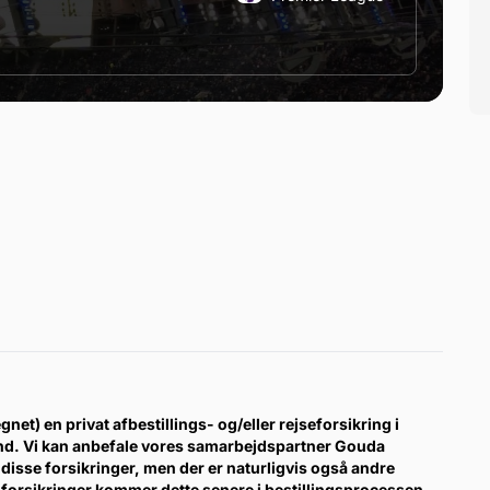
gnet) en privat afbestillings- og/eller rejseforsikring i
ind. Vi kan anbefale vores samarbejdspartner Gouda
disse forsikringer, men der er naturligvis også andre
forsikringer kommer dette senere i bestillingsprocessen.