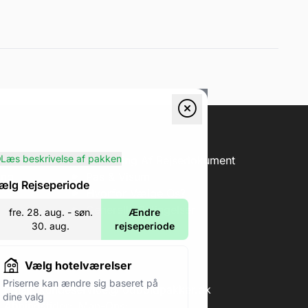
Læs beskrivelse af pakken
erification
Forklaring Af Rejsedokument
ing
Pas & Visum
ælg Rejseperiode
Hvorfor Vælge Os?
Generelle Betingelser
fre. 28. aug. - søn.
Ændre
30. aug.
rejseperiode
Vælg hotelværelser
Priserne kan ændre sig baseret på
Email:
kundeservice@fodboldpakker.dk
dine valg
Åbningstider:
Man-Ons: