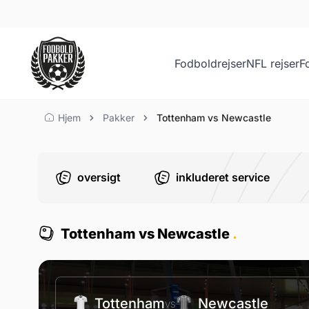
Fodboldrejser
NFL rejser
F
Tottenham vs Newcastl
Hjem
Pakker
Tottenham vs Newcastle
oversigt
inkluderet service
Tottenham vs Newcastle
.
Tottenham
Newcastle
VS