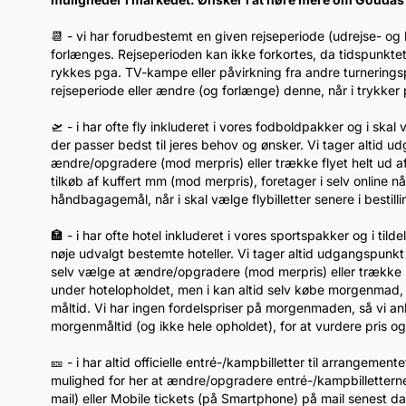
📆 - vi har forudbestemt en given rejseperiode (udrejse- og
forlænges. Rejseperioden kan ikke forkortes, da tidspunkte
rykkes pga. TV-kampe eller påvirkning fra andre turnerin
rejseperiode eller ændre (og forlænge) denne, når i trykk
🛫 - i har ofte fly inkluderet i vores fodboldpakker og i ska
der passer bedst til jeres behov og ønsker. Vi tager altid u
ændre/opgradere (mod merpris) eller trække flyet helt ud af
tilkøb af kuffert mm (mod merpris), foretager i selv online 
håndbagagemål, når i skal vælge flybilletter senere i bestil
🏣 - i har ofte hotel inkluderet i vores sportspakker og i tild
nøje udvalgt bestemte hoteller. Vi tager altid udgangspunkt 
selv vælge at ændre/opgradere (mod merpris) eller trække h
under hotelopholdet, men i kan altid selv købe morgenmad, når
måltid. Vi har ingen fordelspriser på morgenmaden, så vi anb
morgenmåltid (og ikke hele opholdet), for at vurdere pris og 
🎫 - i har altid officielle entré-/kampbilletter til arrangemen
mulighed for her at ændre/opgradere entré-/kampbilletterne 
mail) eller Mobile tickets (på Smartphone) på mail senest 