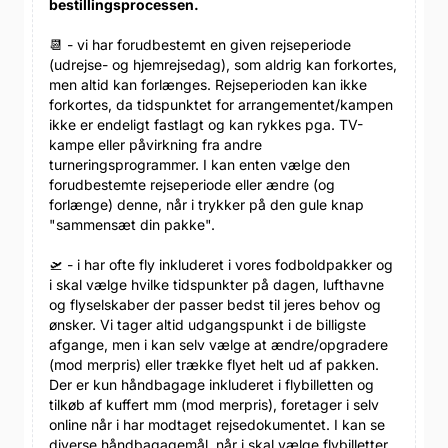
bestillingsprocessen.
📆 - vi har forudbestemt en given rejseperiode
(udrejse- og hjemrejsedag), som aldrig kan forkortes,
men altid kan forlænges. Rejseperioden kan ikke
forkortes, da tidspunktet for arrangementet/kampen
ikke er endeligt fastlagt og kan rykkes pga. TV-
kampe eller påvirkning fra andre
turneringsprogrammer. I kan enten vælge den
forudbestemte rejseperiode eller ændre (og
forlænge) denne, når i trykker på den gule knap
"sammensæt din pakke".
🛫 - i har ofte fly inkluderet i vores fodboldpakker og
i skal vælge hvilke tidspunkter på dagen, lufthavne
og flyselskaber der passer bedst til jeres behov og
ønsker. Vi tager altid udgangspunkt i de billigste
afgange, men i kan selv vælge at ændre/opgradere
(mod merpris) eller trække flyet helt ud af pakken.
Der er kun håndbagage inkluderet i flybilletten og
tilkøb af kuffert mm (mod merpris), foretager i selv
online når i har modtaget rejsedokumentet. I kan se
diverse håndbagagemål, når i skal vælge flybilletter