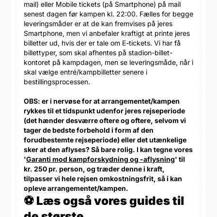
mail) eller Mobile tickets (på Smartphone) på mail
senest dagen før kampen kl. 22:00. Fælles for begge
leveringsmåder er at de kan fremvises på jeres
Smartphone, men vi anbefaler kraftigt at printe jeres
billetter ud, hvis der er tale om E-tickets. Vi har få
billettyper, som skal afhentes på stadion-billet-
kontoret på kampdagen, men se leveringsmåde, når i
skal vælge entré/kampbilletter senere i
bestillingsprocessen.
OBS: er i nervøse for at arrangementet/kampen
rykkes til et tidspunkt udenfor jeres rejseperiode
(det hænder desværre oftere og oftere, selvom vi
tager de bedste forbehold i form af den
forudbestemte rejseperiode) eller det utænkelige
sker at den aflyses? Så bare rolig. I kan tegne vores
'
Garanti mod kampforskydning og -aflysning
' til
kr. 250 pr. person, og træder denne i kraft,
tilpasser vi hele rejsen omkostningsfrit, så i kan
opleve arrangementet/kampen.
⚽ Læs også vores guides til
de største