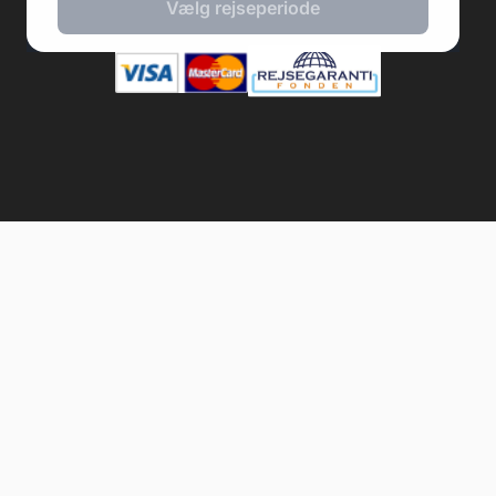
Vælg rejseperiode