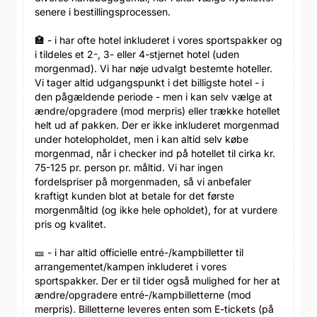
senere i bestillingsprocessen.
🏣 - i har ofte hotel inkluderet i vores sportspakker og
i tildeles et 2-, 3- eller 4-stjernet hotel (uden
morgenmad). Vi har nøje udvalgt bestemte hoteller.
Vi tager altid udgangspunkt i det billigste hotel - i
den pågældende periode - men i kan selv vælge at
ændre/opgradere (mod merpris) eller trække hotellet
helt ud af pakken. Der er ikke inkluderet morgenmad
under hotelopholdet, men i kan altid selv købe
morgenmad, når i checker ind på hotellet til cirka kr.
75-125 pr. person pr. måltid. Vi har ingen
fordelspriser på morgenmaden, så vi anbefaler
kraftigt kunden blot at betale for det første
morgenmåltid (og ikke hele opholdet), for at vurdere
pris og kvalitet.
🎫 - i har altid officielle entré-/kampbilletter til
arrangementet/kampen inkluderet i vores
sportspakker. Der er til tider også mulighed for her at
ændre/opgradere entré-/kampbilletterne (mod
merpris). Billetterne leveres enten som E-tickets (på