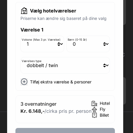
Fredag: 09.00-15.00
Lørdag: 09.00-12.00
Vælg hotelværelser
Søndag: Lukket
Priserne kan ændre sig baseret på dine valg
Værelse 1
Adresse butik: Fodboldpakker ApS Rosendal 1C
2860 Søborg
Voksne (Max 3 pr. Værelse)
Børn (0-15 år)
Medlem af rejsegarantifonden: 3350
Adresse kontor: Fodboldpakker ApS Rosendal 1C
2860 Søborg
Værelses type
CVR: 41967218
Tilføj ekstra værelse & personer
Tilmeld Nyhedsbrev
.
Hotel
3 overnatninger
Fly
Kr. 6.148,-
/cirka pris pr. person
Billet
2026 © Fodboldpakker ApS