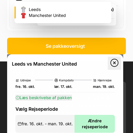
Leeds
Elland Road (Leed's fodboldstadion)
Elland Road, Elland Road
Manchester United
lør. 17. okt., 15.00
Se pakkeoversigt
Leeds vs Manchester United
Kontakt os
.
Udrejse
Kampdato
Hjemrejse
fre. 16. okt.
lør. 17. okt.
man. 19. okt.
Telefon: (+45) 71 74 18 92
Læs beskrivelse af pakken
Email:
kundeservice@fodboldpakker.dk
Akuttelefon under rejsen: Nummeret står i
Vælg Rejseperiode
bunden af dit rejsedokument
Åbningstider:
Ændre
fre. 16. okt. - man. 19. okt.
Man-Ons: 09.00-18.00
rejseperiode