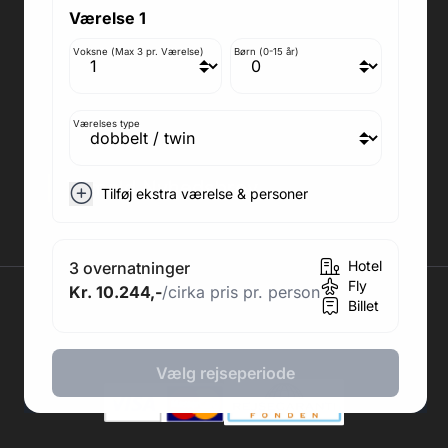
Adresse butik: Fodboldpakker ApS Rosendal 1C
Værelse 1
2860 Søborg
Medlem af rejsegarantifonden: 3350
Voksne (Max 3 pr. Værelse)
Børn (0-15 år)
Adresse kontor: Fodboldpakker ApS Rosendal 1C
2860 Søborg
CVR: 41967218
Værelses type
Tilmeld Nyhedsbrev
.
Tilføj ekstra værelse & personer
Hotel
3 overnatninger
Fly
Kr. 10.244,-
/cirka pris pr. person
2026 © Fodboldpakker ApS
Billet
Vælg rejseperiode