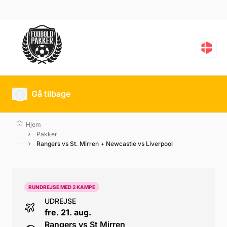
Rangers vs St. Mirren +
Gå tilbage
Hjem
Pakker
Rangers vs St. Mirren + Newcastle vs Liverpool
RUNDREJSE MED 2 KAMPE
UDREJSE
fre. 21. aug.
Rangers vs St Mirren