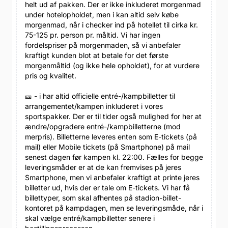
helt ud af pakken. Der er ikke inkluderet morgenmad
under hotelopholdet, men i kan altid selv købe
morgenmad, når i checker ind på hotellet til cirka kr.
75-125 pr. person pr. måltid. Vi har ingen
fordelspriser på morgenmaden, så vi anbefaler
kraftigt kunden blot at betale for det første
morgenmåltid (og ikke hele opholdet), for at vurdere
pris og kvalitet.
🎫 - i har altid officielle entré-/kampbilletter til
arrangementet/kampen inkluderet i vores
sportspakker. Der er til tider også mulighed for her at
ændre/opgradere entré-/kampbilletterne (mod
merpris). Billetterne leveres enten som E-tickets (på
mail) eller Mobile tickets (på Smartphone) på mail
senest dagen før kampen kl. 22:00. Fælles for begge
leveringsmåder er at de kan fremvises på jeres
Smartphone, men vi anbefaler kraftigt at printe jeres
billetter ud, hvis der er tale om E-tickets. Vi har få
billettyper, som skal afhentes på stadion-billet-
kontoret på kampdagen, men se leveringsmåde, når i
skal vælge entré/kampbilletter senere i