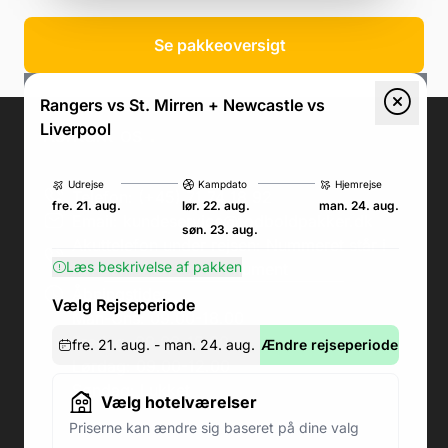
Se pakkeoversigt
Rangers vs St. Mirren + Newcastle vs
Liverpool
Kontakt os
.
Udrejse
Kampdato
Hjemrejse
Telefon: (+45) 71 74 18 92
fre. 21. aug.
lør. 22. aug.
man. 24. aug.
Email:
kundeservice@fodboldpakker.dk
søn. 23. aug.
Akuttelefon under rejsen: Nummeret står i
Læs beskrivelse af pakken
bunden af dit rejsedokument
Åbningstider:
Vælg Rejseperiode
Man-Ons: 09.00-18.00
Fredag: 09.00-15.00
fre. 21. aug. - man. 24. aug.
Ændre rejseperiode
Lørdag: 09.00-12.00
Søndag: Lukket
Vælg hotelværelser
Priserne kan ændre sig baseret på dine valg