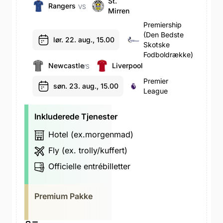
St.
Rangers
VS
Mirren
Premiership
(den Bedste
lør. 22. aug., 15.00
Skotske
Fodboldrække)
Newcastle
Liverpool
VS
Premier
søn. 23. aug., 15.00
League
Inkluderede Tjenester
Hotel (ex.morgenmad)
Fly (ex. trolly/kuffert)
Officielle entrébilletter
Premium Pakke