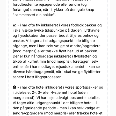
forudbestemte rejseperiode eller ændre (og
forlænge) denne, når i trykker på den gule knap
"sammensæt din pakke".
🛫 - i har ofte fly inkluderet i vores fodboldpakker og
i skal vælge hvilke tidspunkter på dagen, lufthavne
og flyselskaber der passer bedst til jeres behov og
ønsker. Vi tager altid udgangspunkt i de billigste
afgange, men i kan selv vælge at ændre/opgradere
(mod merpris) eller trække flyet helt ud af pakken.
Der er kun håndbagage inkluderet i flybilletten og
tilkøb af kuffert mm (mod merpris), foretager i selv
online når i har modtaget rejsedokumentet. I kan se
diverse håndbagagemål, når i skal vælge flybilletter
senere i bestillingsprocessen.
🏣 - i har ofte hotel inkluderet i vores sportspakker og
i tildeles et 2-, 3- eller 4-stjernet hotel (uden
morgenmad). Vi har nøje udvalgt bestemte hoteller.
Vi tager altid udgangspunkt i det billigste hotel - i
den pågældende periode - men i kan selv vælge at
ændre/opgradere (mod merpris) eller trække hotellet