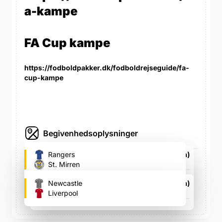
a-kampe
FA Cup kampe
https://fodboldpakker.dk/fodboldrejseguide/fa-
cup-kampe
Begivenhedsoplysninger
Ibrox Stadium (Rangers FC's fodboldstadion)
Rangers
150 Edmiston Drive, 150 Edmiston Drive
St. Mirren
lør. 22. aug., 15.00
St. James' Park (Newcastle's fodboldstadion)
Newcastle
St. James&apos; Street, St. James&apos; Street
Liverpool
søn. 23. aug., 15.00