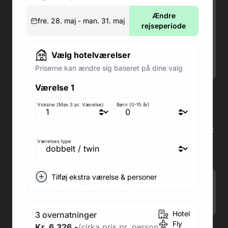
bunden af dit rejsedokument
Åbningstider:
Ændre
fre. 28. maj - man. 31. maj
Man-Ons: 09.00-18.00
rejseperiode
Fredag: 09.00-15.00
Lørdag: 09.00-12.00
Vælg hotelværelser
Søndag: Lukket
Priserne kan ændre sig baseret på dine valg
Værelse 1
Adresse butik: Fodboldpakker ApS Rosendal 1C
2860 Søborg
Voksne (Max 3 pr. Værelse)
Børn (0-15 år)
Medlem af rejsegarantifonden: 3350
Adresse kontor: Fodboldpakker ApS Rosendal 1C
2860 Søborg
Værelses type
CVR: 41967218
Tilføj ekstra værelse & personer
Tilmeld Nyhedsbrev
.
Hotel
3 overnatninger
Fly
Kr. 6.326,-
/cirka pris pr. person