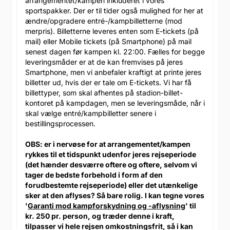
arrangementet/kampen inkluderet i vores
sportspakker. Der er til tider også mulighed for her at
ændre/opgradere entré-/kampbilletterne (mod
merpris). Billetterne leveres enten som E-tickets (på
mail) eller Mobile tickets (på Smartphone) på mail
senest dagen før kampen kl. 22:00. Fælles for begge
leveringsmåder er at de kan fremvises på jeres
Smartphone, men vi anbefaler kraftigt at printe jeres
billetter ud, hvis der er tale om E-tickets. Vi har få
billettyper, som skal afhentes på stadion-billet-
kontoret på kampdagen, men se leveringsmåde, når i
skal vælge entré/kampbilletter senere i
bestillingsprocessen.
OBS: er i nervøse for at arrangementet/kampen
rykkes til et tidspunkt udenfor jeres rejseperiode
(det hænder desværre oftere og oftere, selvom vi
tager de bedste forbehold i form af den
forudbestemte rejseperiode) eller det utænkelige
sker at den aflyses? Så bare rolig. I kan tegne vores
'
Garanti mod kampforskydning og -aflysning
' til
kr. 250 pr. person, og træder denne i kraft,
tilpasser vi hele rejsen omkostningsfrit, så i kan