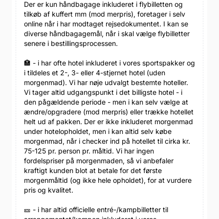
Der er kun håndbagage inkluderet i flybilletten og
tilkøb af kuffert mm (mod merpris), foretager i selv
online når i har modtaget rejsedokumentet. I kan se
diverse håndbagagemål, når i skal vælge flybilletter
senere i bestillingsprocessen.
🏣 - i har ofte hotel inkluderet i vores sportspakker og
i tildeles et 2-, 3- eller 4-stjernet hotel (uden
morgenmad). Vi har nøje udvalgt bestemte hoteller.
Vi tager altid udgangspunkt i det billigste hotel - i
den pågældende periode - men i kan selv vælge at
ændre/opgradere (mod merpris) eller trække hotellet
helt ud af pakken. Der er ikke inkluderet morgenmad
under hotelopholdet, men i kan altid selv købe
morgenmad, når i checker ind på hotellet til cirka kr.
75-125 pr. person pr. måltid. Vi har ingen
fordelspriser på morgenmaden, så vi anbefaler
kraftigt kunden blot at betale for det første
morgenmåltid (og ikke hele opholdet), for at vurdere
pris og kvalitet.
🎫 - i har altid officielle entré-/kampbilletter til