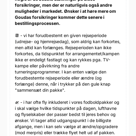
forsikringer, men der er naturligvis også andre
muligheder i markedet. Ønsker i at høre mere om
Goudas forsikringer kommer dette senere i
bestillingsprocessen.
📆 - vi har forudbestemt en given rejseperiode
(udrejse- og hjemrejsedag), som aldrig kan forkortes,
men altid kan forlænges. Rejseperioden kan ikke
forkortes, da tidspunktet for arrangementet/kampen
ikke er endeligt fastlagt og kan rykkes pga. TV-
kampe eller påvirkning fra andre
turneringsprogrammer. I kan enten vælge den
forudbestemte rejseperiode eller ændre (og
forlænge) denne, når i trykker på den gule knap
"sammensæt din pakke".
🛫 - i har ofte fly inkluderet i vores fodboldpakker og
i skal vælge hvilke tidspunkter på dagen, lufthavne
og flyselskaber der passer bedst til jeres behov og
ønsker. Vi tager altid udgangspunkt i de billigste
afgange, men i kan selv vælge at ændre/opgradere
(mod merpris) eller trække flyet helt ud af pakken.