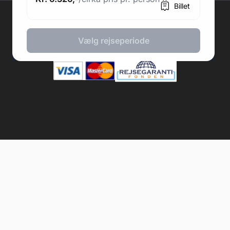
Billet
2026 © Fodboldpakker ApS
Vælg rejseperiode