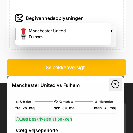
Begivenhedsoplysninger
Old Trafford (Manchester U's fodboldstadion)
Manchester United
Sir Matt Busby Way, Sir Matt Busby Way
Fulham
søn. 30. maj, 15.00
Se pakkeoversigt
Manchester United vs Fulham
Kontakt os
.
Udrejse
Kampdato
Hjemrejse
fre. 28. maj
søn. 30. maj
man. 31. maj
Telefon: (+45) 71 74 18 92
Læs beskrivelse af pakken
Email:
kundeservice@fodboldpakker.dk
Akuttelefon under rejsen: Nummeret står i
Vælg Rejseperiode