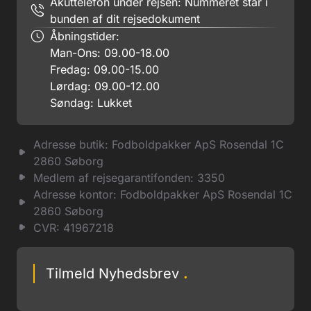
Akuttelefon under rejsen: Nummeret står i
bunden af dit rejsedokument
Åbningstider:
Man-Ons: 09.00-18.00
Fredag: 09.00-15.00
Lørdag: 09.00-12.00
Søndag: Lukket
Adresse butik: Fodboldpakker ApS Rosendal 1C
2860 Søborg
Medlem af rejsegarantifonden: 3350
Adresse kontor: Fodboldpakker ApS Rosendal 1C
2860 Søborg
CVR: 41967218
Tilmeld Nyhedsbrev
.