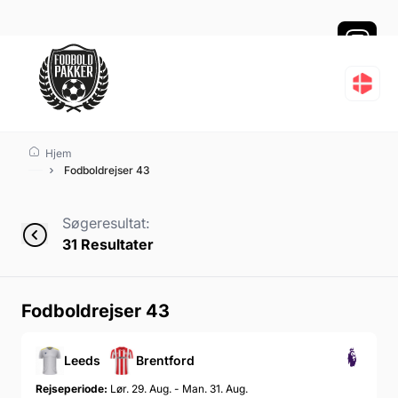
Fodboldrejser 43
Hjem
Fodboldrejser 43
Søgeresultat:
31
Resultater
Fodboldrejser 43
Leeds
Brentford
Rejseperiode:
Lør. 29. Aug. - Man. 31. Aug.