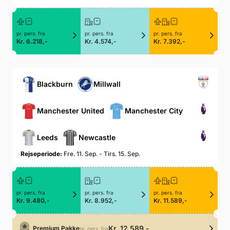
pr. pers. fra
pr. pers. fra
pr. pers. fra
Kr. 6.218,-
Kr. 4.574,-
Kr. 7.392,-
Blackburn
Millwall
Manchester United
Manchester City
Leeds
Newcastle
Rejseperiode:
Fre. 11. Sep. - Tirs. 15. Sep.
pr. pers. fra
pr. pers. fra
pr. pers. fra
Kr. 9.480,-
Kr. 8.952,-
Kr. 11.589,-
Kr. 12.589,-
Premium Pakke
pr. pers. fra